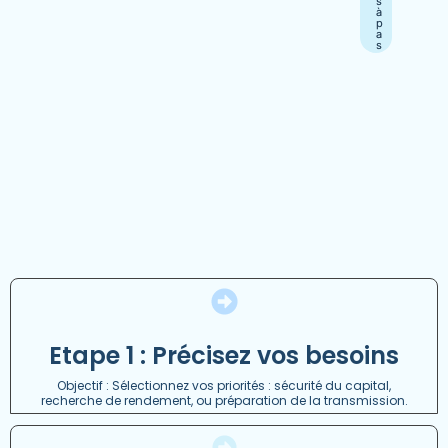
s
à
p
a
s
Etape 1 : Précisez vos besoins
Objectif : Sélectionnez vos priorités : sécurité du capital,
recherche de rendement, ou préparation de la transmission.