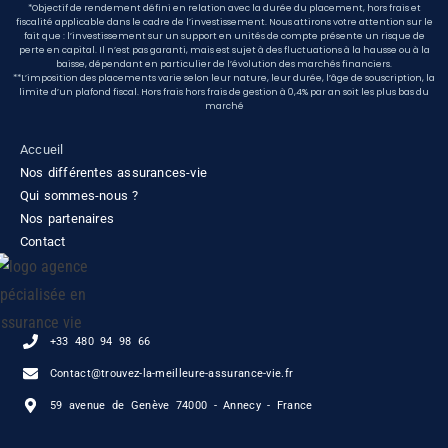
*Objectif de rendement défini en relation avec la durée du placement, hors frais et
fiscalité applicable dans le cadre de l’investissement.
Nous attirons votre attention sur le
fait que : l’investissement sur un support en unités de compte présente un risque de
perte en capital.
Il n’est pas garanti, mais est sujet à des fluctuations à la hausse ou à la
baisse, dépendant en particulier de l’évolution des marchés financiers.
**L’imposition des placements varie selon leur nature, leur durée, l’âge de souscription, la
limite d’un plafond fiscal.
Hors frais hors frais de gestion à 0,4% par an soit les plus bas du
marché
Accueil
Nos différentes assurances-vie
Qui sommes-nous ?
Nos partenaires
Contact
+33 480 94 98 66
Contact@trouvez-la-meilleure-assurance-vie.fr
59 avenue de Genève 74000 - Annecy - France